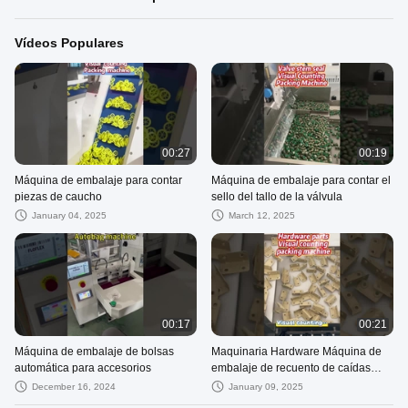
Vídeos Populares
00:27
00:19
Máquina de embalaje para contar
Máquina de embalaje para contar el
piezas de caucho
sello del tallo de la válvula
January 04, 2025
March 12, 2025
00:17
00:21
Máquina de embalaje de bolsas
Maquinaria Hardware Máquina de
automática para accesorios
embalaje de recuento de caídas
bajas para envasador de recuento
December 16, 2024
January 09, 2025
al por menor