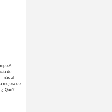
iempo.Al
ncia de
n más al
la mejora de
- ¿ Qué?