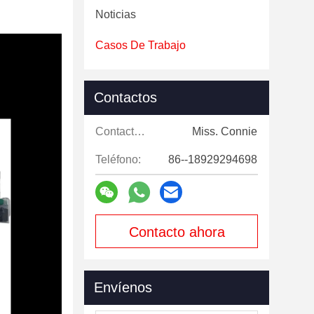
Noticias
Casos De Trabajo
Contactos
Contactos:
Miss. Connie
Teléfono:
86--18929294698
Contacto ahora
Envíenos