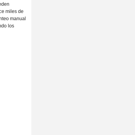
ueden
ce miles de
onteo manual
ndo los