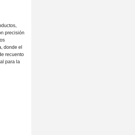
oductos,
on precisión
Los
a, donde el
de recuento
al para la