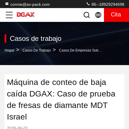
connie@ax-pack.com
86--18929294698
Cita
Casos de trabajo
>
>
Hogar
Casos De Trabajo
Casos De Empresas Sobre Máquina De Conteo De Baja Caída DGAX: Caso De Prueba De Fresas De Diamante MDT Israel
Máquina de conteo de baja
caída DGAX: Caso de prueba
de fresas de diamante MDT
Israel
2026-06-01