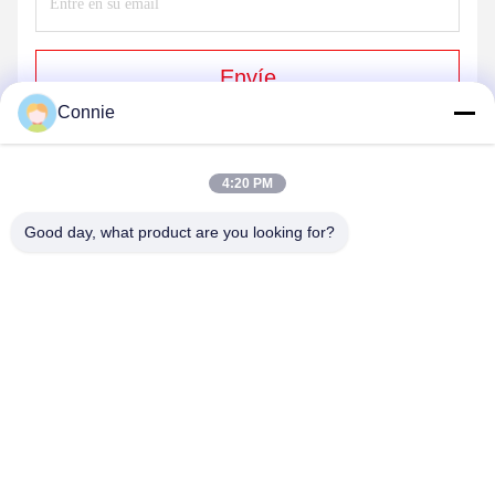
Envíe
Connie
4:20 PM
Good day, what product are you looking for?
DONGGUAN ANXIANG INTELLIGENCE
EQUIPMENT CO., LTD
connie@ax-pack.com
86--18929294698
Edificio C, número 187 de la calle Yuanshanbei, ciudad de
Changping, ciudad de Dongguan, Guangdong, China