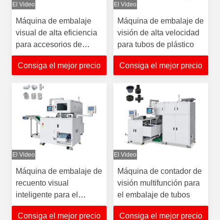
El Video
El Video
Máquina de embalaje
Máquina de embalaje de
visual de alta eficiencia
visión de alta velocidad
para accesorios de
para tubos de plástico
acero inoxidable
Consiga el mejor precio
Consiga el mejor precio
El Video
El Video
Máquina de embalaje de
Máquina de contador de
recuento visual
visión multifunción para
inteligente para el
el embalaje de tubos
montaje de tuberías de
Consiga el mejor precio
Consiga el mejor precio
PVC