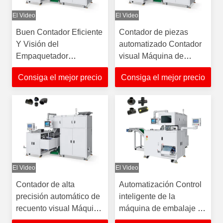
El Video
El Video
Buen Contador Eficiente
Contador de piezas
Y Visión del
automatizado Contador
Empaquetador
visual Máquina de
Contando Máquina de
embalaje para productos
Consiga el mejor precio
Consiga el mejor precio
Embalaje Para
de plástico de ajuste de
Instalación de Plástico
tuberías
El Video
El Video
Contador de alta
Automatización Control
precisión automático de
inteligente de la
recuento visual Máquina
máquina de embalaje de
de embalaje para piezas
accesorios para