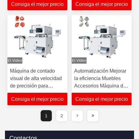
Consiga el mejor precio
Consiga el mejor precio
de ajuste de tubería de
muebles
plástico
El Video
El Video
Máquina de contado
Automatización Mejorar
visual de alta velocidad
la eficiencia Muebles
de precisión para
Accesorios Máquina de
productos de montaje de
embalaje
Consiga el mejor precio
Consiga el mejor precio
tuberías
1
2
Contactos