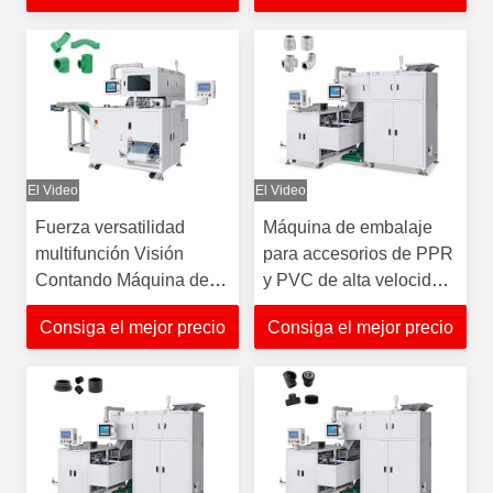
El Video
El Video
Fuerza versatilidad
Máquina de embalaje
multifunción Visión
para accesorios de PPR
Contando Máquina de
y PVC de alta velocidad
embalaje para el
con precisión de conteo
Consiga el mejor precio
Consiga el mejor precio
embalaje de tubos de
plástico