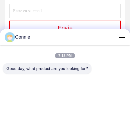
Envíe
Connie
7:13 PM
Good day, what product are you looking for?
DONGGUAN ANXIANG INTELLIGENCE
EQUIPMENT CO., LTD
connie@ax-pack.com
86--18929294698
Edificio C, número 187 de la calle Yuanshanbei, ciudad de