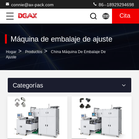
connie@ax-pack.com
86--18929294698
Cita
Máquina de embalaje de ajuste
>
>
Hogar
Productos
China Máquina De Embalaje De
Ajuste
Categorías