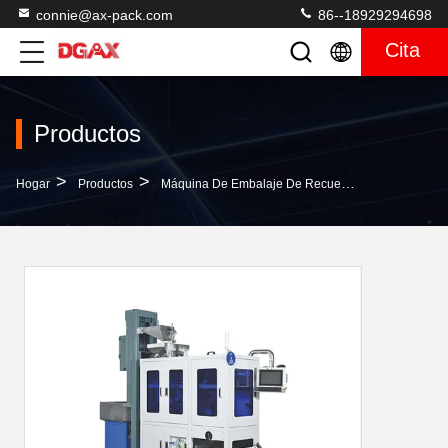
connie@ax-pack.com
86--18929294698
Cita
Productos
>
>
>
Hogar
Productos
Máquina De Embalaje De Recuento Visual
Máq